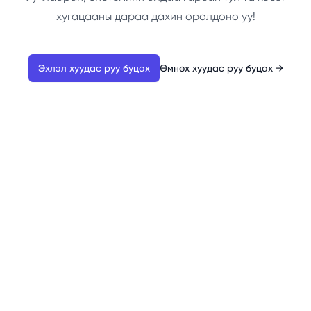
хугацааны дараа дахин оролдоно уу!
Эхлэл хуудас руу буцах
Өмнөх хуудас руу буцах
→