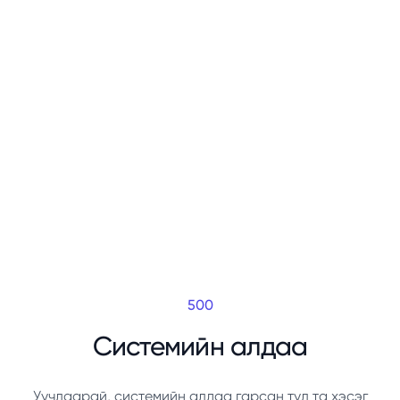
500
Системийн алдаа
Уучлаарай, системийн алдаа гарсан тул та хэсэг