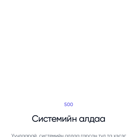
500
Системийн алдаа
Уучлаарай, системийн алдаа гарсан тул та хэсэг