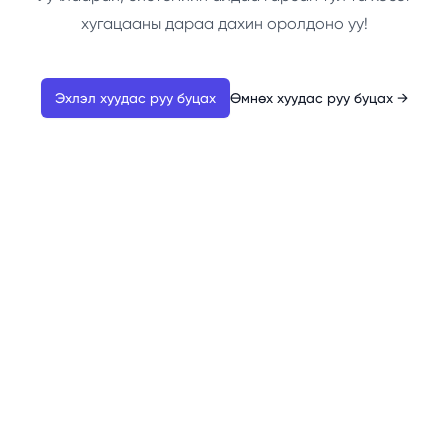
хугацааны дараа дахин оролдоно уу!
Эхлэл хуудас руу буцах
Өмнөх хуудас руу буцах
→