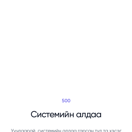
500
Системийн алдаа
Уучлаарай, системийн алдаа гарсан тул та хэсэг