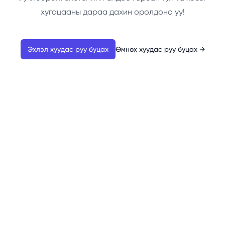
хугацааны дараа дахин оролдоно уу!
Эхлэл хуудас руу буцах
Өмнөх хуудас руу буцах
→