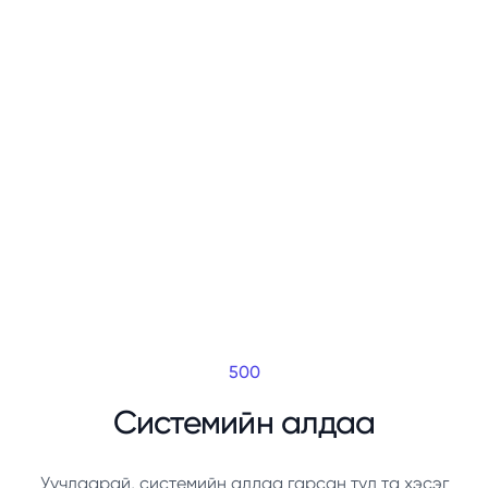
500
Системийн алдаа
Уучлаарай, системийн алдаа гарсан тул та хэсэг