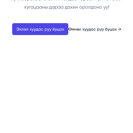
хугацааны дараа дахин оролдоно уу!
Эхлэл хуудас руу буцах
Өмнөх хуудас руу буцах
→