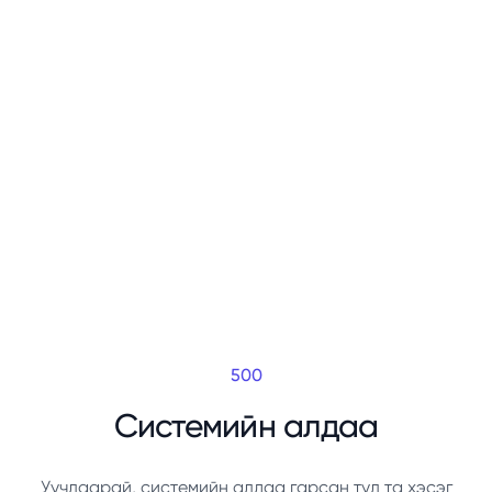
500
Системийн алдаа
Уучлаарай, системийн алдаа гарсан тул та хэсэг