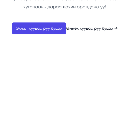
хугацааны дараа дахин оролдоно уу!
Эхлэл хуудас руу буцах
Өмнөх хуудас руу буцах
→