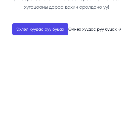
хугацааны дараа дахин оролдоно уу!
Эхлэл хуудас руу буцах
Өмнөх хуудас руу буцах
→