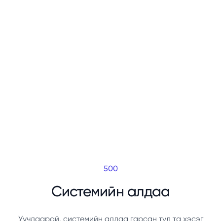
500
Системийн алдаа
Уучлаарай, системийн алдаа гарсан тул та хэсэг