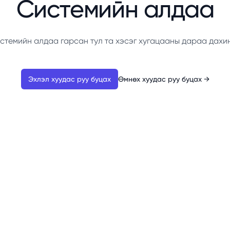
Системийн алдаа
стемийн алдаа гарсан тул та хэсэг хугацааны дараа дахи
Эхлэл хуудас руу буцах
Өмнөх хуудас руу буцах
→