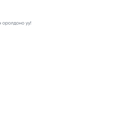
н оролдоно уу!