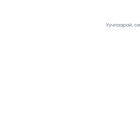
Уучлаарай, си