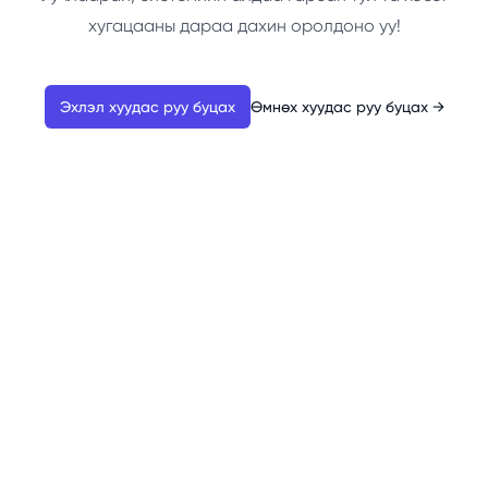
хугацааны дараа дахин оролдоно уу!
Эхлэл хуудас руу буцах
Өмнөх хуудас руу буцах
→