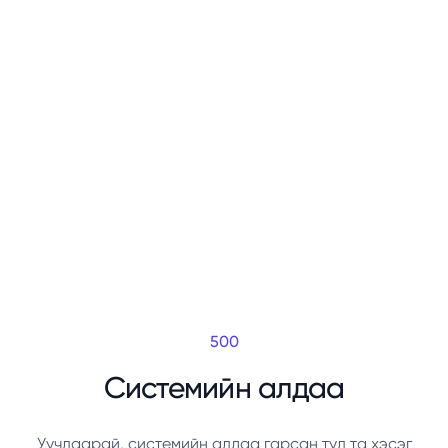
500
Системийн алдаа
Уучлаарай, системийн алдаа гарсан тул та хэсэг