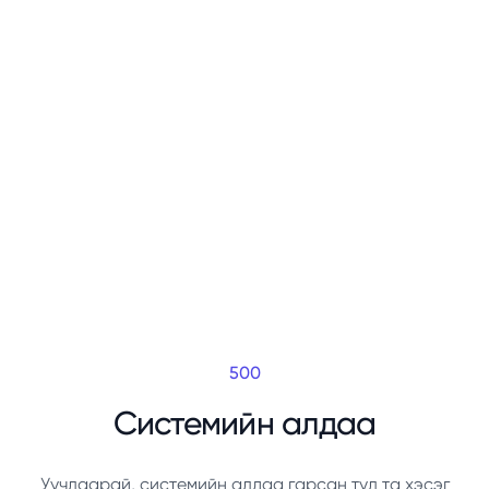
500
Системийн алдаа
Уучлаарай, системийн алдаа гарсан тул та хэсэг