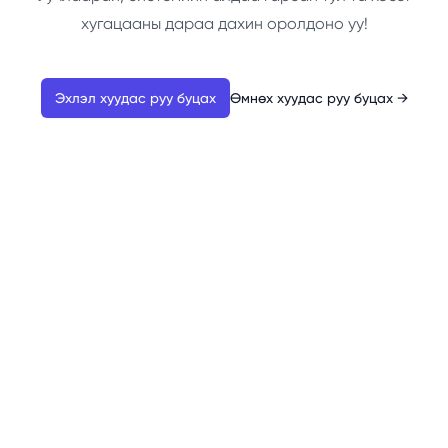
хугацааны дараа дахин оролдоно уу!
Эхлэл хуудас руу буцах
Өмнөх хуудас руу буцах
→