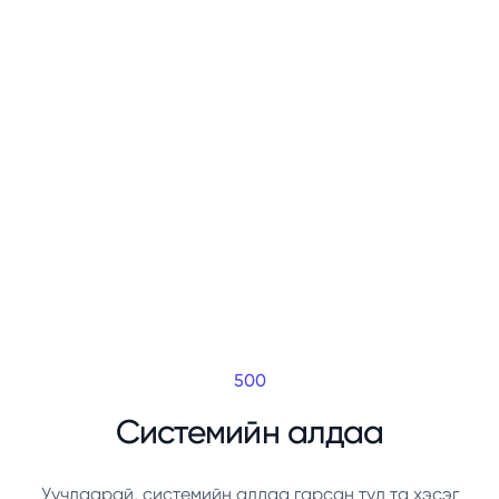
500
Системийн алдаа
Уучлаарай, системийн алдаа гарсан тул та хэсэг