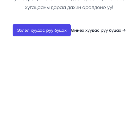
хугацааны дараа дахин оролдоно уу!
Эхлэл хуудас руу буцах
Өмнөх хуудас руу буцах
→