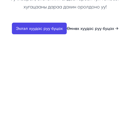
хугацааны дараа дахин оролдоно уу!
Эхлэл хуудас руу буцах
Өмнөх хуудас руу буцах
→