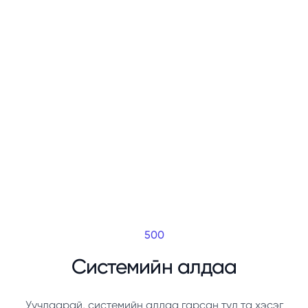
500
Системийн алдаа
Уучлаарай, системийн алдаа гарсан тул та хэсэг