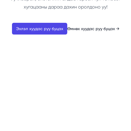
хугацааны дараа дахин оролдоно уу!
Эхлэл хуудас руу буцах
Өмнөх хуудас руу буцах
→