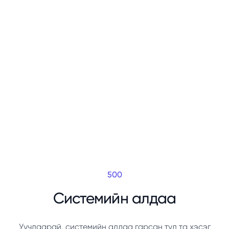
500
Системийн алдаа
Уучлаарай, системийн алдаа гарсан тул та хэсэг