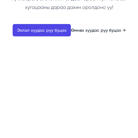
хугацааны дараа дахин оролдоно уу!
Эхлэл хуудас руу буцах
Өмнөх хуудас руу буцах
→