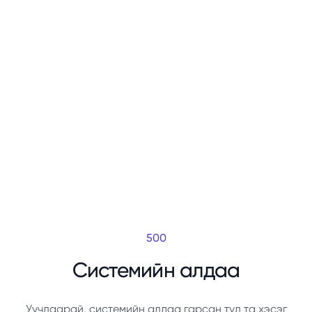
500
Системийн алдаа
Уучлаарай, системийн алдаа гарсан тул та хэсэг