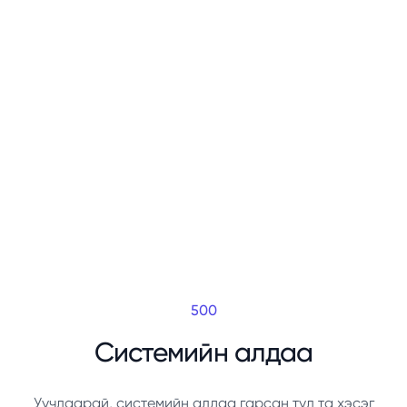
500
Системийн алдаа
Уучлаарай, системийн алдаа гарсан тул та хэсэг