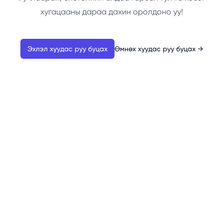
хугацааны дараа дахин оролдоно уу!
Эхлэл хуудас руу буцах
Өмнөх хуудас руу буцах
→