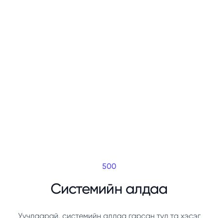
500
Системийн алдаа
Уучлаарай, системийн алдаа гарсан тул та хэсэг