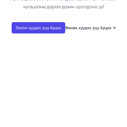
хугацааны дараа дахин оролдоно уу!
Эхлэл хуудас руу буцах
Өмнөх хуудас руу буцах
→