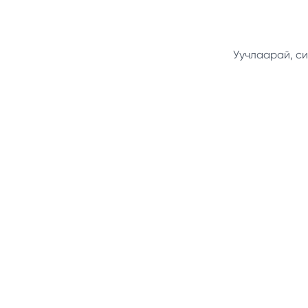
Уучлаарай, си