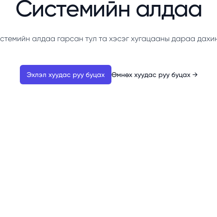
Системийн алдаа
стемийн алдаа гарсан тул та хэсэг хугацааны дараа дахи
Эхлэл хуудас руу буцах
Өмнөх хуудас руу буцах
→