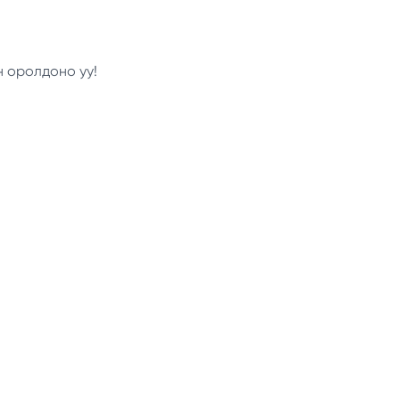
н оролдоно уу!