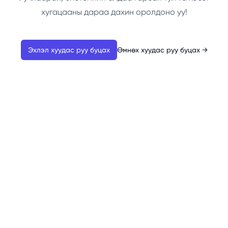
хугацааны дараа дахин оролдоно уу!
Эхлэл хуудас руу буцах
Өмнөх хуудас руу буцах
→