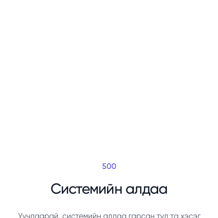
500
Системийн алдаа
Уучлаарай, системийн алдаа гарсан тул та хэсэг