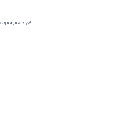
н оролдоно уу!