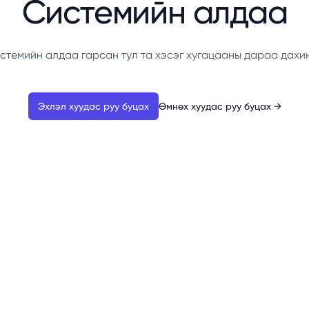
Системийн алдаа
стемийн алдаа гарсан тул та хэсэг хугацааны дараа дахи
Эхлэл хуудас руу буцах
Өмнөх хуудас руу буцах
→