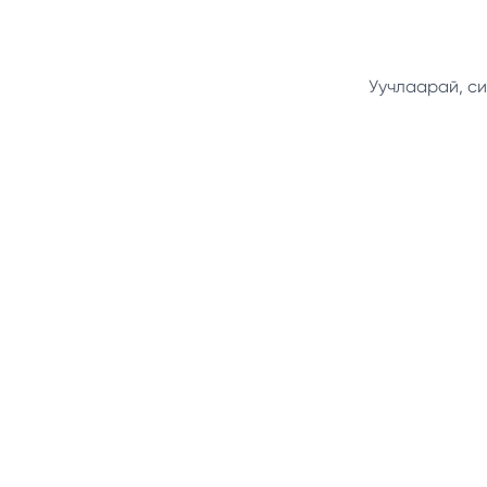
Уучлаарай, си