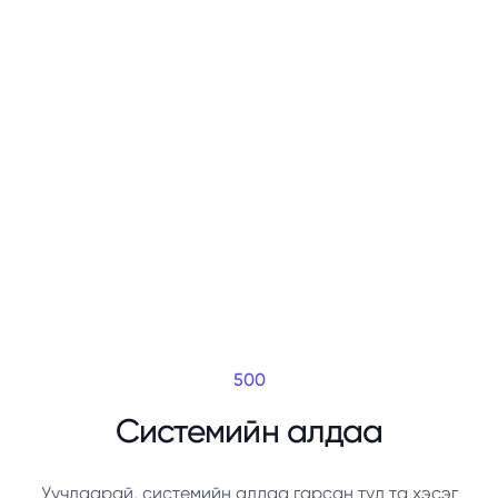
500
Системийн алдаа
Уучлаарай, системийн алдаа гарсан тул та хэсэг