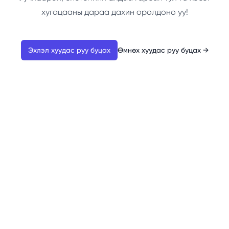
хугацааны дараа дахин оролдоно уу!
Эхлэл хуудас руу буцах
Өмнөх хуудас руу буцах
→