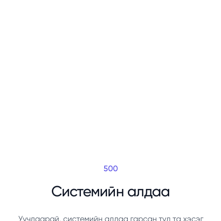
500
Системийн алдаа
Уучлаарай, системийн алдаа гарсан тул та хэсэг