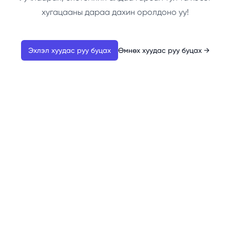
хугацааны дараа дахин оролдоно уу!
Эхлэл хуудас руу буцах
Өмнөх хуудас руу буцах
→