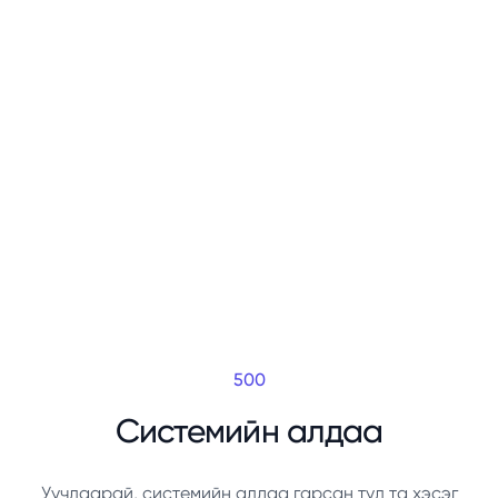
500
Системийн алдаа
Уучлаарай, системийн алдаа гарсан тул та хэсэг