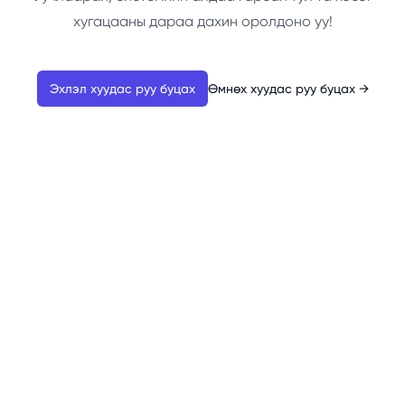
хугацааны дараа дахин оролдоно уу!
Эхлэл хуудас руу буцах
Өмнөх хуудас руу буцах
→