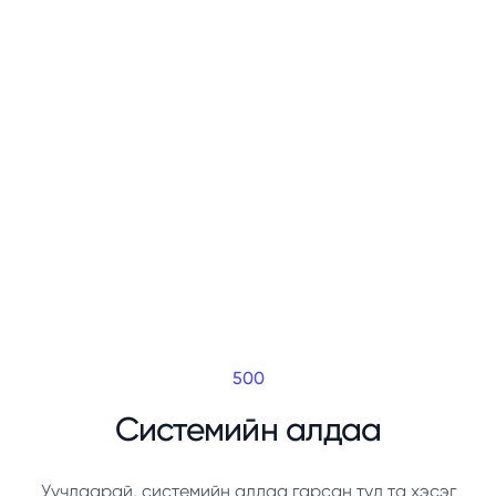
500
Системийн алдаа
Уучлаарай, системийн алдаа гарсан тул та хэсэг