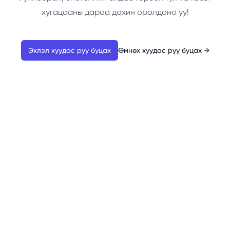
хугацааны дараа дахин оролдоно уу!
Эхлэл хуудас руу буцах
Өмнөх хуудас руу буцах
→