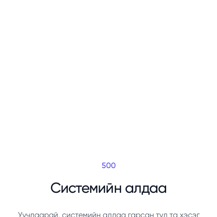
500
Системийн алдаа
Уучлаарай, системийн алдаа гарсан тул та хэсэг