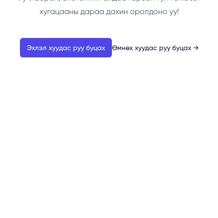
хугацааны дараа дахин оролдоно уу!
Эхлэл хуудас руу буцах
Өмнөх хуудас руу буцах
→