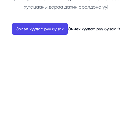
хугацааны дараа дахин оролдоно уу!
Эхлэл хуудас руу буцах
Өмнөх хуудас руу буцах
→