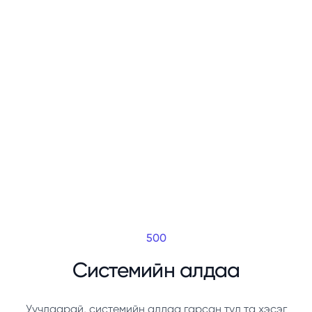
500
Системийн алдаа
Уучлаарай, системийн алдаа гарсан тул та хэсэг