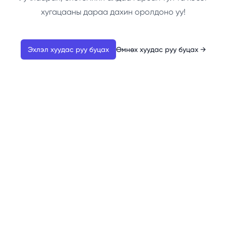
хугацааны дараа дахин оролдоно уу!
Эхлэл хуудас руу буцах
Өмнөх хуудас руу буцах
→