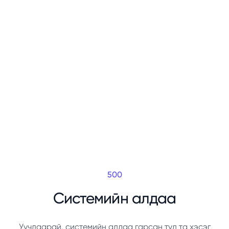
500
Системийн алдаа
Уучлаарай, системийн алдаа гарсан тул та хэсэг