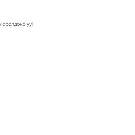
н оролдоно уу!