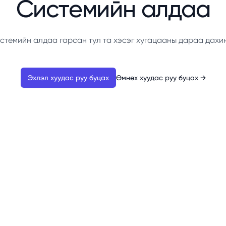
Системийн алдаа
стемийн алдаа гарсан тул та хэсэг хугацааны дараа дахи
Эхлэл хуудас руу буцах
Өмнөх хуудас руу буцах
→