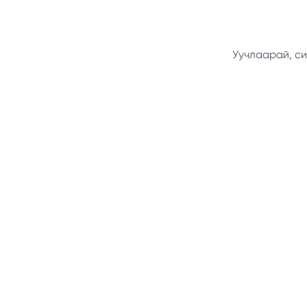
Уучлаарай, си