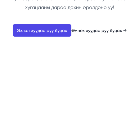
хугацааны дараа дахин оролдоно уу!
Эхлэл хуудас руу буцах
Өмнөх хуудас руу буцах
→