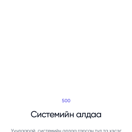
500
Системийн алдаа
Уучлаарай, системийн алдаа гарсан тул та хэсэг