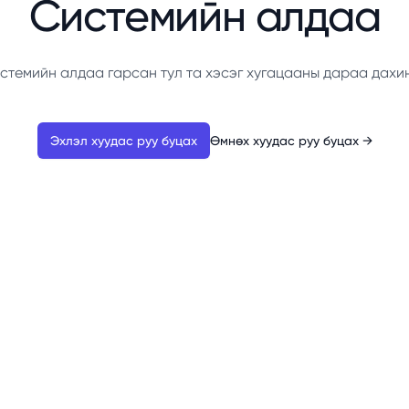
Системийн алдаа
стемийн алдаа гарсан тул та хэсэг хугацааны дараа дахи
Эхлэл хуудас руу буцах
Өмнөх хуудас руу буцах
→