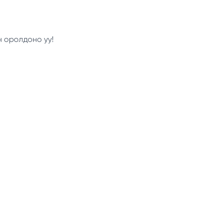
н оролдоно уу!