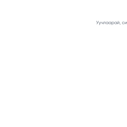
Уучлаарай, си