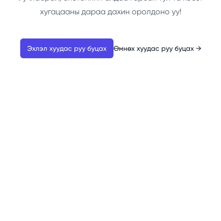
хугацааны дараа дахин оролдоно уу!
Эхлэл хуудас руу буцах
Өмнөх хуудас руу буцах
→