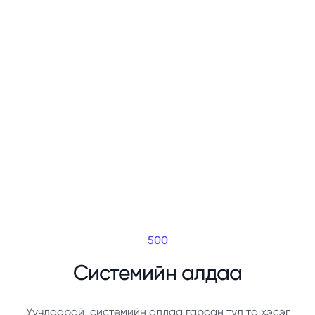
500
Системийн алдаа
Уучлаарай, системийн алдаа гарсан тул та хэсэг