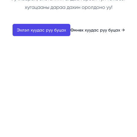
хугацааны дараа дахин оролдоно уу!
Эхлэл хуудас руу буцах
Өмнөх хуудас руу буцах
→