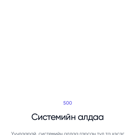
500
Системийн алдаа
Уучлаарай, системийн алдаа гарсан тул та хэсэг