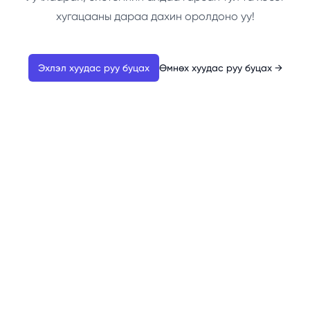
хугацааны дараа дахин оролдоно уу!
Эхлэл хуудас руу буцах
Өмнөх хуудас руу буцах
→