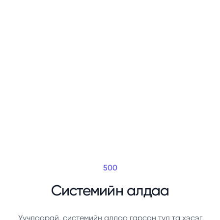
500
Системийн алдаа
Уучлаарай, системийн алдаа гарсан тул та хэсэг