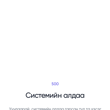
500
Системийн алдаа
Уучлаарай, системийн алдаа гарсан тул та хэсэг