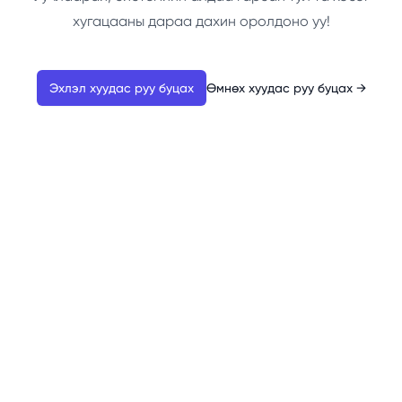
хугацааны дараа дахин оролдоно уу!
Эхлэл хуудас руу буцах
Өмнөх хуудас руу буцах
→