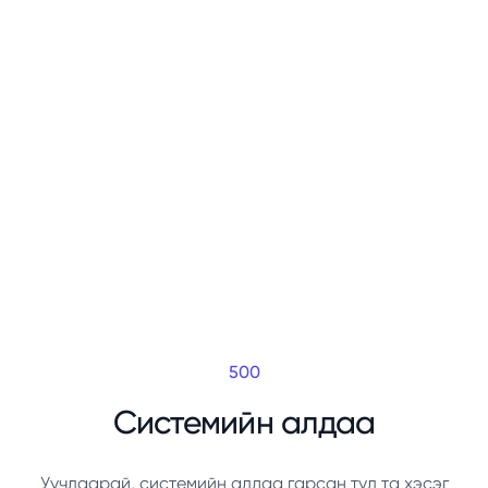
500
Системийн алдаа
Уучлаарай, системийн алдаа гарсан тул та хэсэг