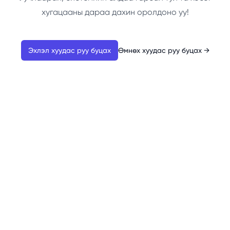
хугацааны дараа дахин оролдоно уу!
Эхлэл хуудас руу буцах
Өмнөх хуудас руу буцах
→