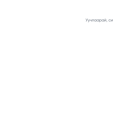
Уучлаарай, си