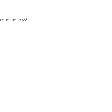
н оролдоно уу!