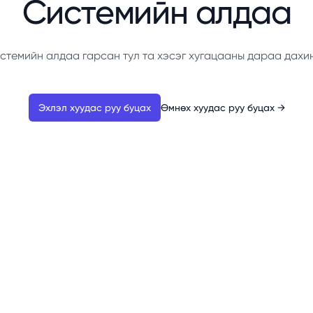
Системийн алдаа
стемийн алдаа гарсан тул та хэсэг хугацааны дараа дахи
Эхлэл хуудас руу буцах
Өмнөх хуудас руу буцах
→