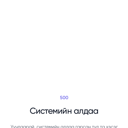
500
Системийн алдаа
Уучлаарай, системийн алдаа гарсан тул та хэсэг