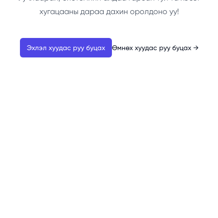
хугацааны дараа дахин оролдоно уу!
Эхлэл хуудас руу буцах
Өмнөх хуудас руу буцах
→