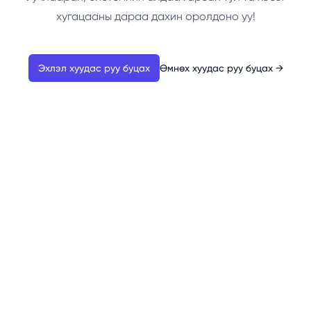
хугацааны дараа дахин оролдоно уу!
Эхлэл хуудас руу буцах
Өмнөх хуудас руу буцах
→