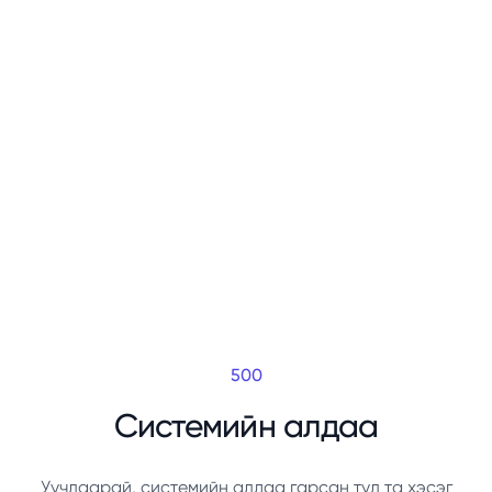
500
Системийн алдаа
Уучлаарай, системийн алдаа гарсан тул та хэсэг