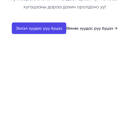
хугацааны дараа дахин оролдоно уу!
Эхлэл хуудас руу буцах
Өмнөх хуудас руу буцах
→