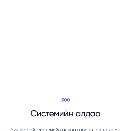
500
Системийн алдаа
Уучлаарай, системийн алдаа гарсан тул та хэсэг