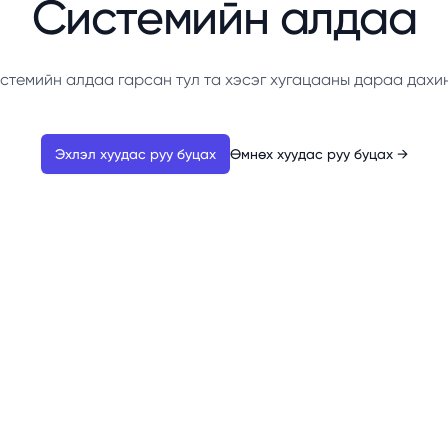
Системийн алдаа
стемийн алдаа гарсан тул та хэсэг хугацааны дараа дахи
Эхлэл хуудас руу буцах
Өмнөх хуудас руу буцах
→