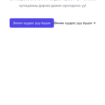
хугацааны дараа дахин оролдоно уу!
Эхлэл хуудас руу буцах
Өмнөх хуудас руу буцах
→