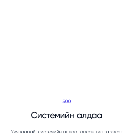
500
Системийн алдаа
Уучлаарай, системийн алдаа гарсан тул та хэсэг