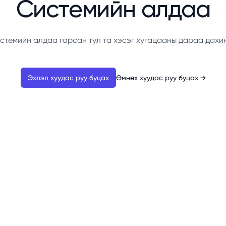
Системийн алдаа
стемийн алдаа гарсан тул та хэсэг хугацааны дараа дахи
Эхлэл хуудас руу буцах
Өмнөх хуудас руу буцах
→