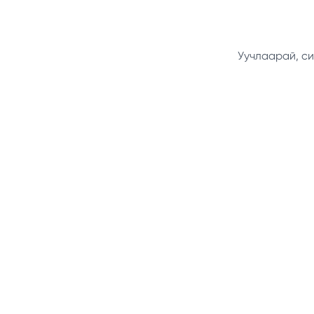
Уучлаарай, си