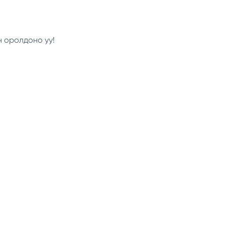
н оролдоно уу!