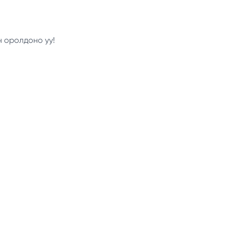
н оролдоно уу!