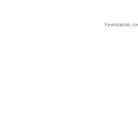
Уучлаарай, си