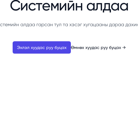
Системийн алдаа
стемийн алдаа гарсан тул та хэсэг хугацааны дараа дахи
Эхлэл хуудас руу буцах
Өмнөх хуудас руу буцах
→