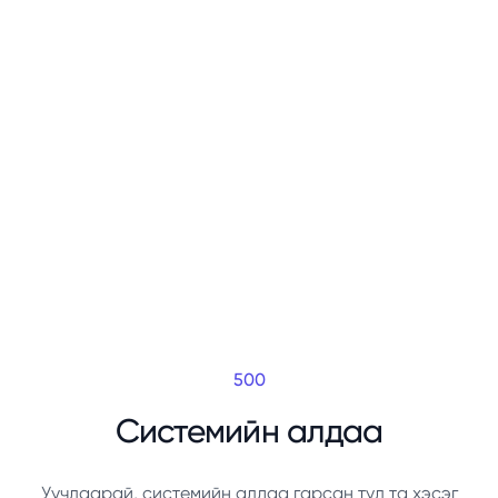
500
Системийн алдаа
Уучлаарай, системийн алдаа гарсан тул та хэсэг