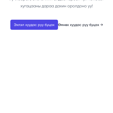
хугацааны дараа дахин оролдоно уу!
Эхлэл хуудас руу буцах
Өмнөх хуудас руу буцах
→