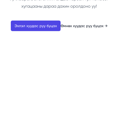
хугацааны дараа дахин оролдоно уу!
Эхлэл хуудас руу буцах
Өмнөх хуудас руу буцах
→