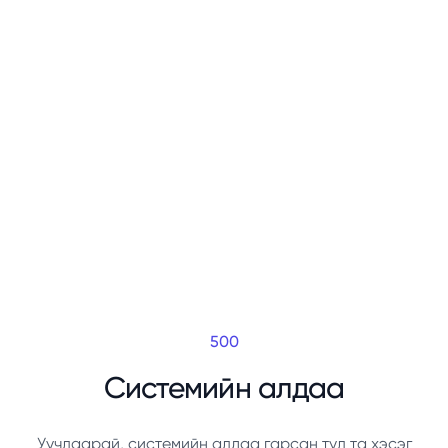
500
Системийн алдаа
Уучлаарай, системийн алдаа гарсан тул та хэсэг