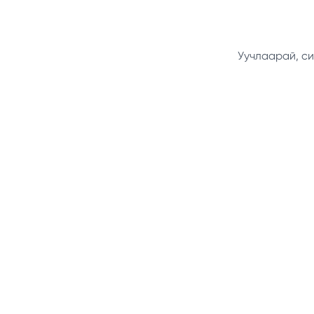
Уучлаарай, си