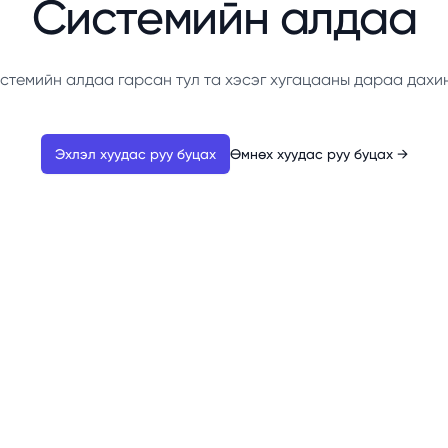
Системийн алдаа
стемийн алдаа гарсан тул та хэсэг хугацааны дараа дахи
Эхлэл хуудас руу буцах
Өмнөх хуудас руу буцах
→