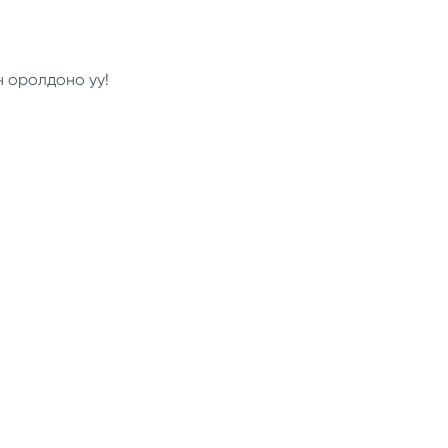
н оролдоно уу!