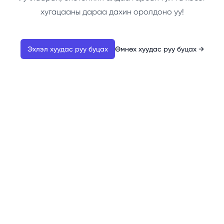
хугацааны дараа дахин оролдоно уу!
Эхлэл хуудас руу буцах
Өмнөх хуудас руу буцах
→