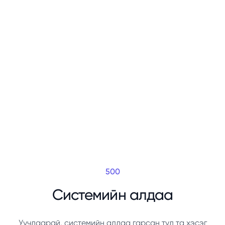
500
Системийн алдаа
Уучлаарай, системийн алдаа гарсан тул та хэсэг