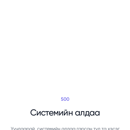
500
Системийн алдаа
Уучлаарай, системийн алдаа гарсан тул та хэсэг