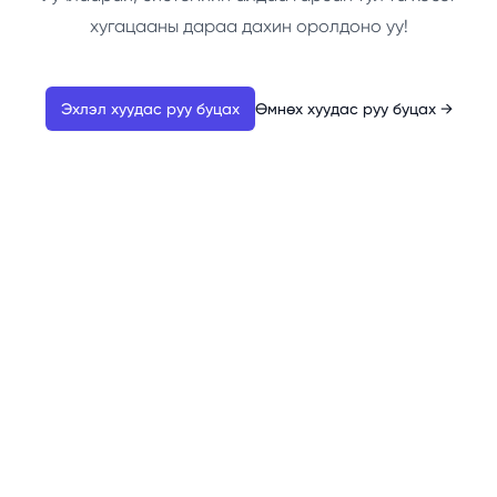
хугацааны дараа дахин оролдоно уу!
Эхлэл хуудас руу буцах
Өмнөх хуудас руу буцах
→