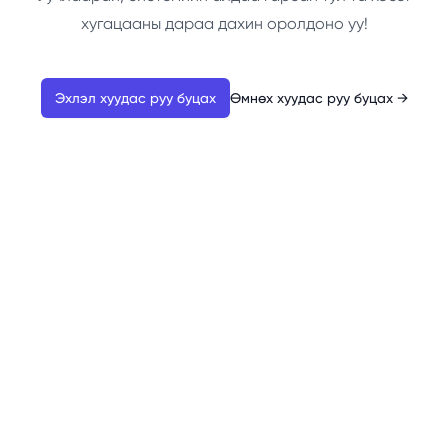
хугацааны дараа дахин оролдоно уу!
Эхлэл хуудас руу буцах
Өмнөх хуудас руу буцах
→