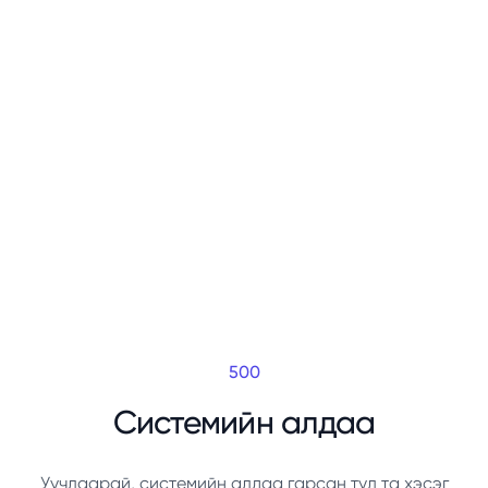
500
Системийн алдаа
Уучлаарай, системийн алдаа гарсан тул та хэсэг