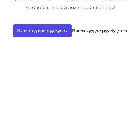
хугацааны дараа дахин оролдоно уу!
Эхлэл хуудас руу буцах
Өмнөх хуудас руу буцах
→