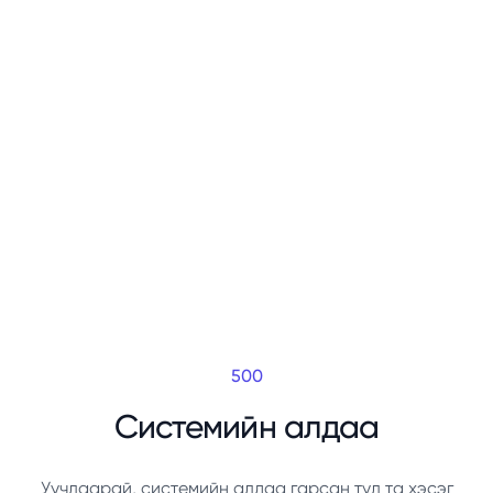
500
Системийн алдаа
Уучлаарай, системийн алдаа гарсан тул та хэсэг