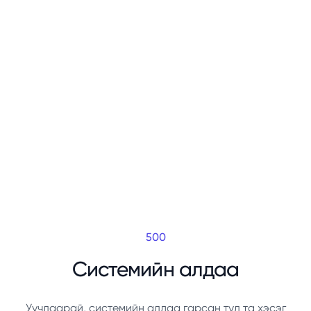
500
Системийн алдаа
Уучлаарай, системийн алдаа гарсан тул та хэсэг