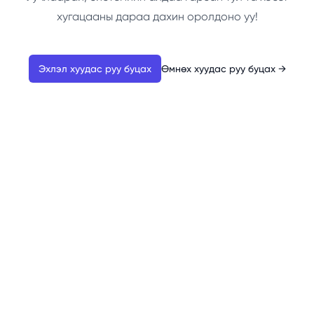
хугацааны дараа дахин оролдоно уу!
Эхлэл хуудас руу буцах
Өмнөх хуудас руу буцах
→