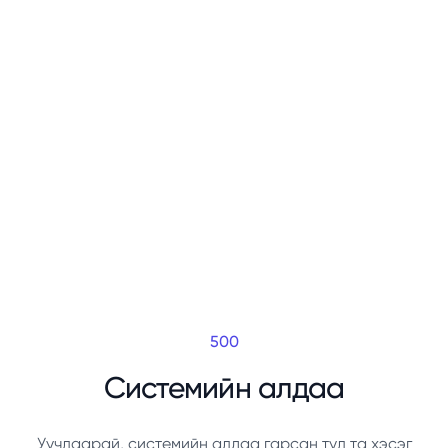
500
Системийн алдаа
Уучлаарай, системийн алдаа гарсан тул та хэсэг