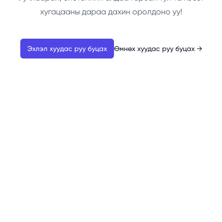
хугацааны дараа дахин оролдоно уу!
Эхлэл хуудас руу буцах
Өмнөх хуудас руу буцах
→